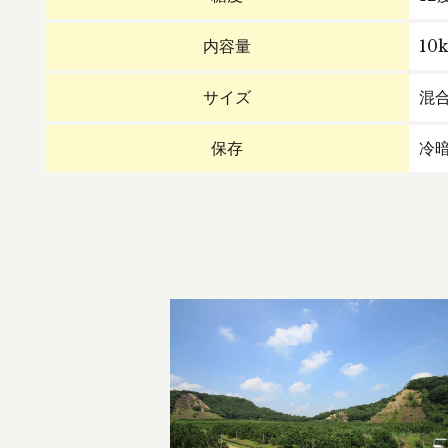
内容量
10k
サイズ
混
保存
冷暗